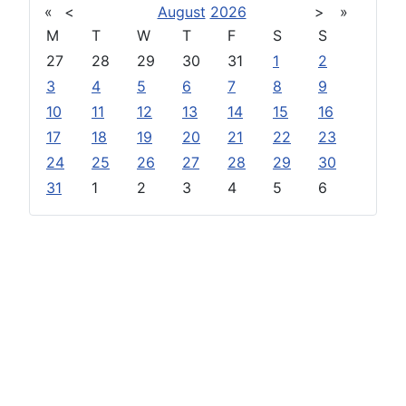
«
<
August
2026
>
»
M
T
W
T
F
S
S
27
28
29
30
31
1
2
3
4
5
6
7
8
9
10
11
12
13
14
15
16
17
18
19
20
21
22
23
24
25
26
27
28
29
30
31
1
2
3
4
5
6