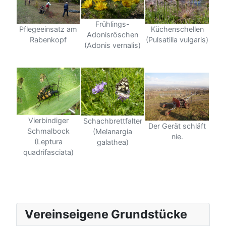
Frühlings-
Küchenschellen
Pflegeeinsatz am
Adonisröschen
(Pulsatilla vulgaris)
Rabenkopf
(Adonis vernalis)
Vierbindiger
Schachbrettfalter
Der Gerät schläft
Schmalbock
(Melanargia
nie.
(Leptura
galathea)
quadrifasciata)
Vereinseigene Grundstücke