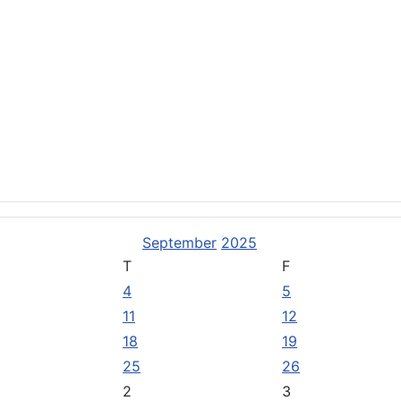
stützen Sie uns
entlichungen
September
2025
T
F
4
5
11
12
18
19
25
26
2
3