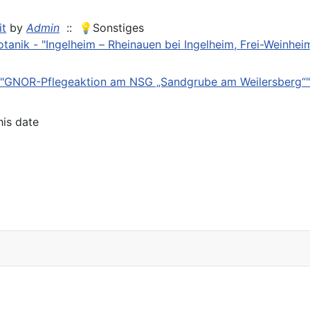
it
by
Admin
:: 💡Sonstiges
tanik - "Ingelheim – Rheinauen bei Ingelheim, Frei-Weinhei
- "GNOR-Pflegeaktion am NSG „Sandgrube am Weilersberg“"
his date