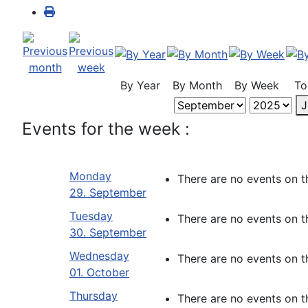
By Year
By Month
By Week
To
J
Events for the week :
Monday
There are no events on t
29. September
Tuesday
There are no events on t
30. September
Wednesday
There are no events on t
01. October
Thursday
There are no events on t