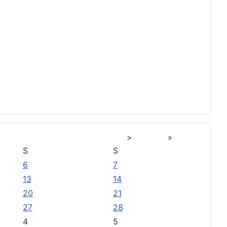
>
»
S
S
6
7
13
14
20
21
27
28
4
5