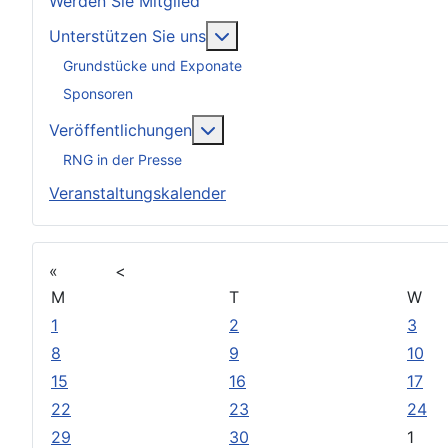
Werden Sie Mitglied
Weitere Informationen: Unter
Unterstützen Sie uns
Grundstücke und Exponate
Sponsoren
Weitere Informationen: Veröff
Veröffentlichungen
RNG in der Presse
Veranstaltungskalender
«
<
M
T
W
1
2
3
8
9
10
15
16
17
22
23
24
29
30
1