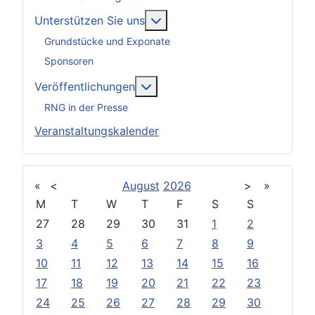
Weitere Informationen: Unter
Unterstützen Sie uns
Grundstücke und Exponate
Sponsoren
Weitere Informationen: Veröff
Veröffentlichungen
RNG in der Presse
Veranstaltungskalender
«
<
August
2026
>
»
M
T
W
T
F
S
S
27
28
29
30
31
1
2
3
4
5
6
7
8
9
10
11
12
13
14
15
16
17
18
19
20
21
22
23
24
25
26
27
28
29
30