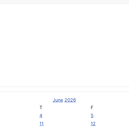
stützen Sie uns
entlichungen
June
2026
T
F
4
5
11
12