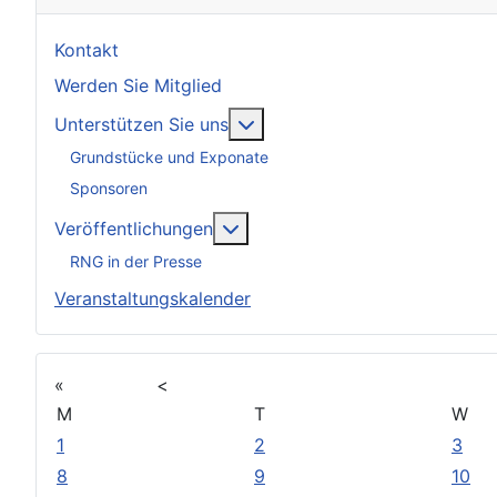
Kontakt
Werden Sie Mitglied
Weitere Informationen: Unter
Unterstützen Sie uns
Grundstücke und Exponate
Sponsoren
Weitere Informationen: Veröff
Veröffentlichungen
RNG in der Presse
Veranstaltungskalender
«
<
M
T
W
1
2
3
8
9
10