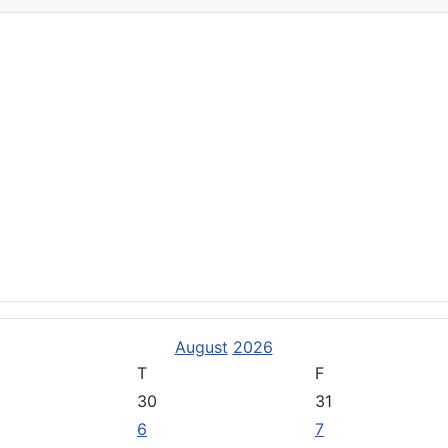
stützen Sie uns
entlichungen
August
2026
T
F
30
31
6
7