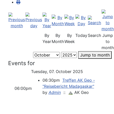
By
By
By
Today
Search
Jump
Year
Month
Week
to
month
Jump to month
Events for
Tuesday, 07. October 2025
06:30pm
Treffen AK Geo -
"Reisebericht Madagaskar"
06:00pm
by
Admin
:: ⛰ AK Geo