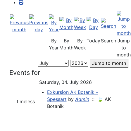
By
By
By
Today
Search
Jump
Year
Month
Week
to
month
Jump to month
Events for
Saturday, 04. July 2026
Exkursion AK Botanik -
Spessart
by
Admin
:: 🍃 AK
timeless
Botanik